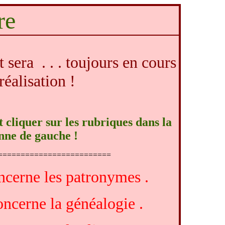
ire
et sera . . . toujours en cours
réalisation !
cliquer sur les rubriques dans la
nne de gauche !
=========================
ncerne les patronymes .
oncerne la généalogie .