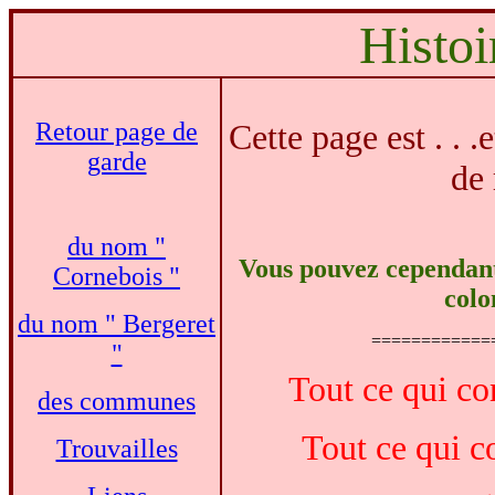
Histo
Retour page de
C
ette page est . . .
garde
de 
du nom "
V
ous pouvez cependant 
Cornebois "
colo
du nom " Bergeret
============
"
Tout ce qui co
des communes
Tout ce qui c
Trouvailles