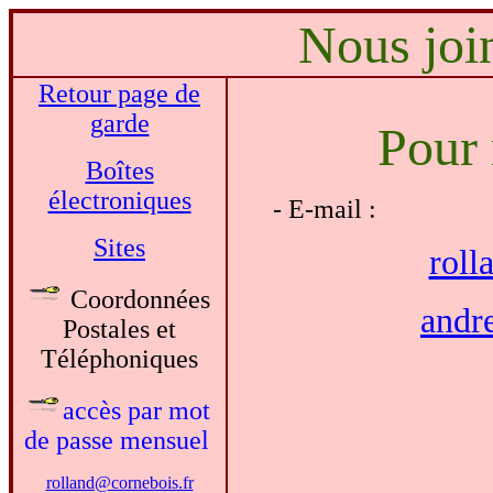
Nous join
Retour page de
garde
Pour 
Boîtes
électroniques
- E-mail :
Sites
roll
Coordonnées
andr
Postales et
Téléphoniques
accès par mot
de passe mensuel
rolland@cornebois.fr