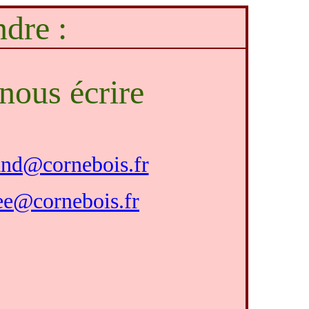
dre :
nous écrire
and@cornebois.fr
ee@cornebois.fr