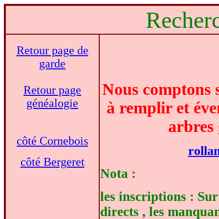
Recher
Retour page de
garde
Nous comptons s
Retour page
généalogie
à remplir et éve
arbres 
côté Cornebois
rolla
côté Bergeret
Nota :
les inscriptions : Su
directs , les manquan